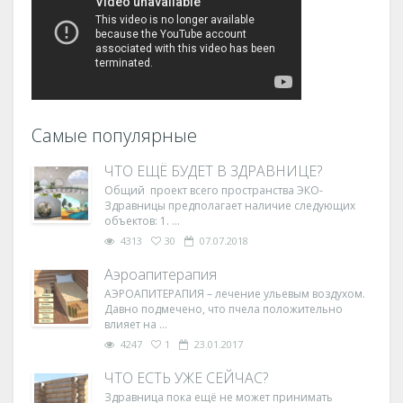
Самые популярные
ЧТО ЕЩЁ БУДЕТ В ЗДРАВНИЦЕ?
Общий проект всего пространства ЭКО-
Здравницы предполагает наличие следующих
объектов: 1. ...
4313
30
07.07.2018
Аэроапитерапия
АЭРОАПИТЕРАПИЯ – лечение ульевым воздухом.
Давно подмечено, что пчела положительно
влияет на ...
4247
1
23.01.2017
ЧТО ЕСТЬ УЖЕ СЕЙЧАС?
Здравница пока ещё не может принимать